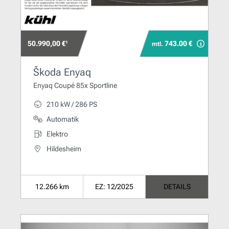
50.990,00 €¹
743.00 €
mtl.
Škoda Enyaq
Enyaq Coupé 85x Sportline
210 kW / 286 PS
Automatik
Elektro
Hildesheim
12.266 km
EZ: 12/2025
DETAILS