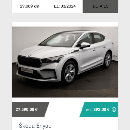
29.069 km
EZ: 03/2024
DETAILS
27.590,00 €¹
392.00 €
mtl.
Škoda Enyaq