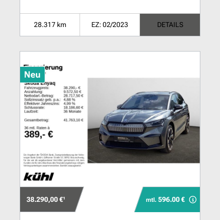
28.317 km
EZ: 02/2023
DETAILS
Neu
38.290,00 €¹
596.00 €
mtl.