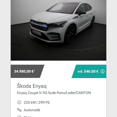
34.980,00 €¹
546.00 €
mtl.
Škoda Enyaq
Enyaq Coupé iV RS Suite Pano/Leder/CANTON
220 kW / 299 PS
Automatik