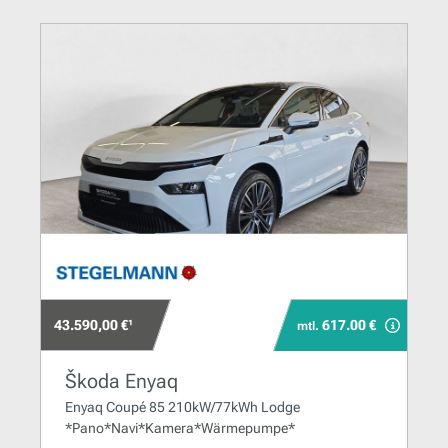
43.590,00 €¹
617.00 €
mtl.
Škoda Enyaq
Enyaq Coupé 85 210kW/77kWh Lodge
*Pano*Navi*Kamera*Wärmepumpe*