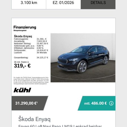
3.100 km
EZ: 01/2026
DETAILS
31.290,00 €¹
486.00 €
mtl.
Škoda Enyaq
Enyaq 60 Loft Navi,Pano,LM19,Lenkrad heizbar