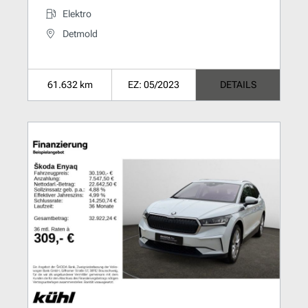
Elektro
Detmold
61.632 km
EZ: 05/2023
DETAILS