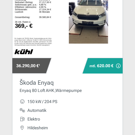
36.290,00 €¹
620.00 €
mtl.
Škoda Enyaq
Enyaq 80 Loft AHK,Wärmepumpe
150 kW / 204 PS
Automatik
Elektro
Hildesheim