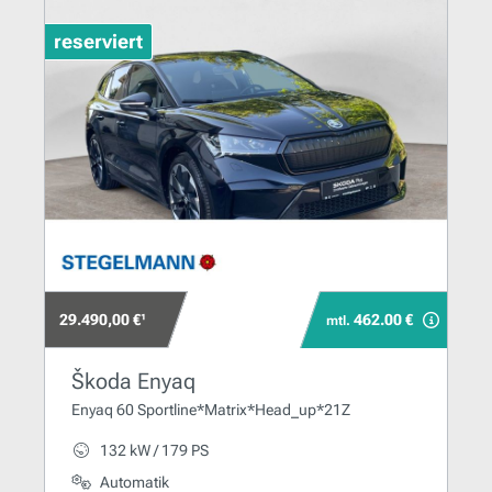
reserviert
29.490,00 €¹
462.00 €
mtl.
Škoda Enyaq
Enyaq 60 Sportline*Matrix*Head_up*21Z
132 kW / 179 PS
Automatik