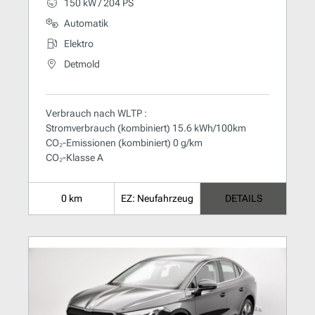
150 kW / 204 PS
Automatik
Elektro
Detmold
Verbrauch nach WLTP :
Stromverbrauch (kombiniert) 15.6 kWh/100km
CO₂-Emissionen (kombiniert) 0 g/km
CO₂-Klasse A
0 km
EZ: Neufahrzeug
DETAILS