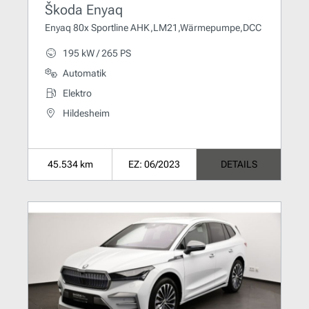
Škoda Enyaq
Enyaq 80x Sportline AHK,LM21,Wärmepumpe,DCC
195 kW / 265 PS
Automatik
Elektro
Hildesheim
45.534 km
EZ: 06/2023
DETAILS