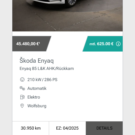
45.480,00 €¹
625.00 €
mtl.
Škoda Enyaq
Enyaq 85 L&K AHK/Rückkam
210 kW / 286 PS
Automatik
Elektro
Wolfsburg
30.950 km
EZ: 04/2025
DETAILS