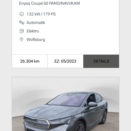
Enyaq Coupé 60 PANO/NAVI/KAM
132 kW / 179 PS
Automatik
Elektro
Wolfsburg
26.304 km
EZ: 05/2023
DETAILS