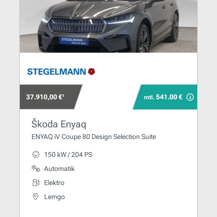
37.910,00 €¹
541.00 €
mtl.
Škoda Enyaq
ENYAQ iV Coupe 80 Design Selection Suite
150 kW / 204 PS
Automatik
Elektro
Lemgo