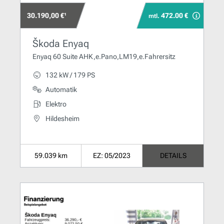
30.190,00 €¹
472.00 €
mtl.
Škoda Enyaq
Enyaq 60 Suite AHK,e.Pano,LM19,e.Fahrersitz
132 kW / 179 PS
Automatik
Elektro
Hildesheim
59.039 km
EZ: 05/2023
DETAILS