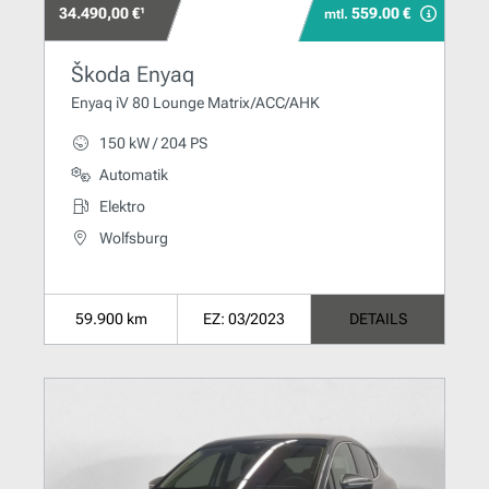
34.490,00 €¹
559.00 €
mtl.
Škoda Enyaq
Enyaq iV 80 Lounge Matrix/ACC/AHK
150 kW / 204 PS
Automatik
Elektro
Wolfsburg
59.900 km
EZ: 03/2023
DETAILS