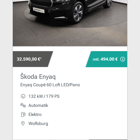
32.590,00 €¹
494.00 €
mtl.
Škoda Enyaq
Enyaq Coupé 60 Loft LED/Pano
132 kW / 179 PS
Automatik
Elektro
Wolfsburg