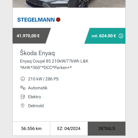
41.970,00 €
624.00 €
mtl.
Škoda Enyaq
Enyaq Coupé 85 210kW/77kWh L&K
*AHK*360°*DCC*Parken+*
210 kW / 286 PS
Automatik
Elektro
Detmold
56.556 km
EZ: 04/2024
DETAILS