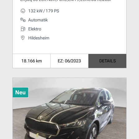
132 kW / 179 PS
Automatik
Elektro
Hildesheim
18.166 km
EZ: 06/2023
DETAILS
Neu