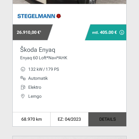
26.910,00 €¹
405.00 €
mtl.
Škoda Enyaq
Enyaq 60 Loft*Navi*AHK
132 kW / 179 PS
Automatik
Elektro
Lemgo
68.970 km
EZ: 04/2023
DETAILS