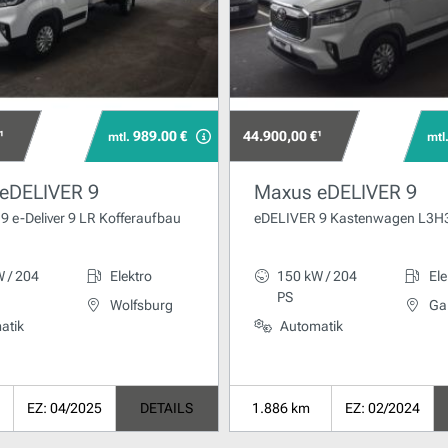
¹
989.00 €
44.900,00 €¹
mtl.
mtl
eDELIVER 9
Maxus eDELIVER 9
 e-Deliver 9 LR Kofferaufbau
eDELIVER 9 Kastenwagen L3H
 / 204
Elektro
150 kW / 204
Ele
PS
Wolfsburg
Ga
atik
Automatik
EZ: 04/2025
DETAILS
1.886 km
EZ: 02/2024