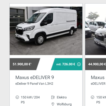
51.900,00 €¹
726.00 €
44.900,00 €
mtl.
Maxus eDELIVER 9
Maxus 
eDeliver 9 Panel Van L3H2
eDELIVER 
150 kW / 204
Elektro
150 kW
PS
PS
Wolfsburg