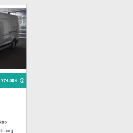
774.00 €
.
ktro
lfsburg