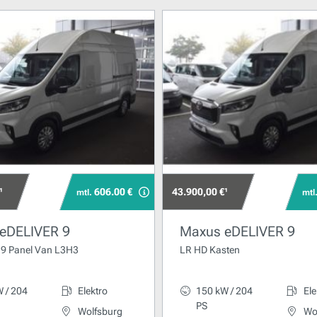
¹
606.00 €
43.900,00 €¹
mtl.
mtl
eDELIVER 9
Maxus eDELIVER 9
9 Panel Van L3H3
LR HD Kasten
 / 204
Elektro
150 kW / 204
Ele
PS
Wolfsburg
Wo