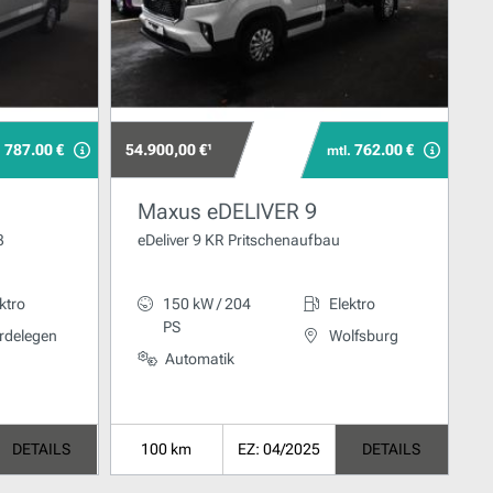
787.00 €
54.900,00 €¹
762.00 €
.
mtl.
Maxus eDELIVER 9
3
eDeliver 9 KR Pritschenaufbau
ktro
150 kW / 204
Elektro
PS
rdelegen
Wolfsburg
Automatik
DETAILS
100 km
EZ: 04/2025
DETAILS