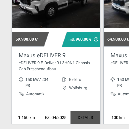
59.900,00 €¹
960.00 €
64.900,00 €
mtl.
Maxus eDELIVER 9
Maxus 
eDELIVER 9 E-Deliver 9 L3H0N1 Chassis
eDELIVER 9
Cab Pritschenaufbau
150 kW / 204
Elektro
150 kW
PS
PS
Wolfsburg
Automatik
Autom
1.150 km
EZ: 04/2025
DETAILS
100 km